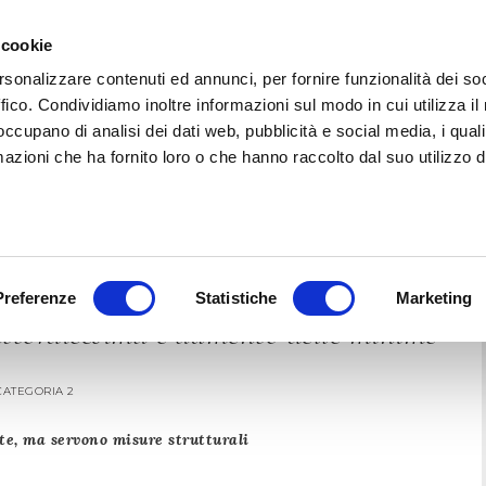
 cookie
rsonalizzare contenuti ed annunci, per fornire funzionalità dei so
HOME
CHI SIAMO
AZIE
ffico. Condividiamo inoltre informazioni sul modo in cui utilizza il 
 occupano di analisi dei dati web, pubblicità e social media, i qual
azioni che ha fornito loro o che hanno raccolto dal suo utilizzo d
28
GIU
Preferenze
Statistiche
Marketing
attordicesima e aumento delle minime
CATEGORIA 2
tte, ma servono misure strutturali