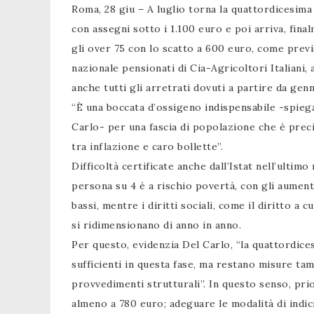
Roma, 28 giu – A luglio torna la quattordicesima 
con assegni sotto i 1.100 euro e poi arriva, fina
gli over 75 con lo scatto a 600 euro, come previs
nazionale pensionati di Cia-Agricoltori Italiani,
anche tutti gli arretrati dovuti a partire da gen
“È una boccata d’ossigeno indispensabile -spiega
Carlo- per una fascia di popolazione che è precipi
tra inflazione e caro bollette”.
Difficoltà certificate anche dall’Istat nell’ultimo
persona su 4 è a rischio povertà, con gli aument
bassi, mentre i diritti sociali, come il diritto a
si ridimensionano di anno in anno.
Per questo, evidenzia Del Carlo, “la quattordice
sufficienti in questa fase, ma restano misure ta
provvedimenti strutturali”. In questo senso, pri
almeno a 780 euro; adeguare le modalità di indic