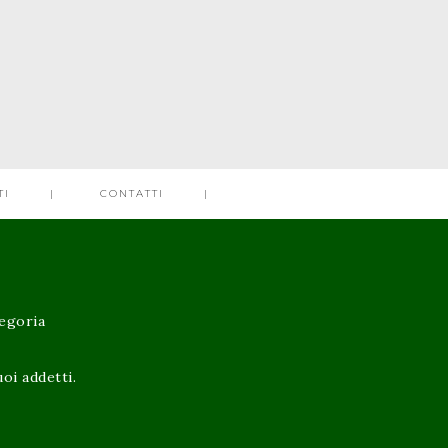
TI
CONTATTI
tegoria
oi addetti.