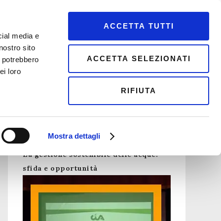
ACCETTA TUTTI
cial media e
NDE
CITTADINI
PROGETTI
CONTATTI
nostro sito
ACCETTA SELEZIONATI
i potrebbero
ei loro
RIFIUTA
Assemblea Cia Pavia
Mostra dettagli
La gestione sostenibile delle acque:
sfida e opportunità