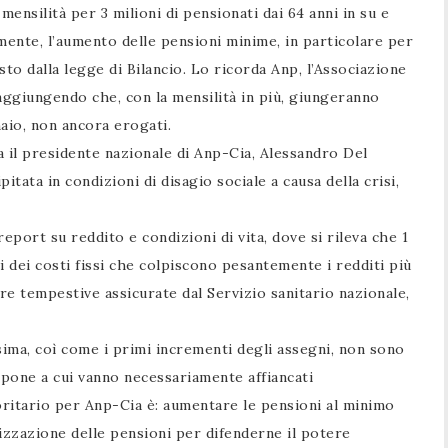
mensilità per 3 milioni di pensionati dai 64 anni in su e
lmente, l’aumento delle pensioni minime, in particolare per
to dalla legge di Bilancio. Lo ricorda Anp, l’Associazione
 aggiungendo che, con la mensilità in più, giungeranno
naio, non ancora erogati.
 il presidente nazionale di Anp-Cia, Alessandro Del
tata in condizioni di disagio sociale a causa della crisi,
 report su reddito e condizioni di vita, dove si rileva che 1
i dei costi fissi che colpiscono pesantemente i redditi più
 cure tempestive assicurate dal Servizio sanitario nazionale,
sima, coì come i primi incrementi degli assegni, non sono
mpone a cui vanno necessariamente affiancati
oritario per Anp-Cia è: aumentare le pensioni al minimo
izzazione delle pensioni per difenderne il potere