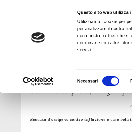
Questo sito web utilizza i
Utilizziamo i cookie per pe
per analizzare il nostro tra
con i nostri partner che si
combinarle con altre inform
servizi.
Selezione
Necessari
del
Pensioni: Anp-Cia, a luglio qu
consenso
Boccata d’ossigeno contro inflazione e caro bolle