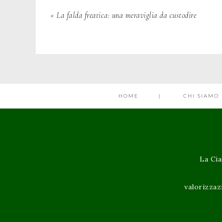
« La falda freatica: una meraviglia da custodire
HOME
CHI SIAMO
La Cia
valorizzaz