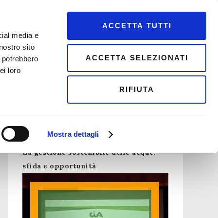
ACCETTA TUTTI
cial media e
NDE
CITTADINI
PROGETTI
CONTATTI
nostro sito
ACCETTA SELEZIONATI
i potrebbero
ei loro
RIFIUTA
Assemblea Cia Pavia
Mostra dettagli
La gestione sostenibile delle acque:
sfida e opportunità