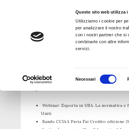
Questo sito web utilizza i
Utilizziamo i cookie per pe
per analizzare il nostro tra
con i nostri partner che si
combinarle con altre inform
servizi.
Foglio informativo n
Selezione
Necessari
del
N QUESTO NUMERO
consenso
Webinar: Esporta in USA. La normativa e l’e
Uniti
Bando CCIAA Pavia Fai Credito edizione 2