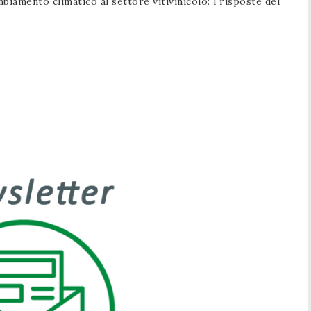
biamento climatico al settore vitivinicolo: l risposte del