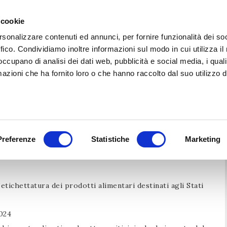
 cookie
rsonalizzare contenuti ed annunci, per fornire funzionalità dei so
HOME
CHI SIAMO
AZIE
ffico. Condividiamo inoltre informazioni sul modo in cui utilizza il 
 occupano di analisi dei dati web, pubblicità e social media, i qual
azioni che ha fornito loro o che hanno raccolto dal suo utilizzo d
° 11/24 della CIA di Pavia
Preferenze
Statistiche
Marketing
tichettatura dei prodotti alimentari destinati agli Stati
024